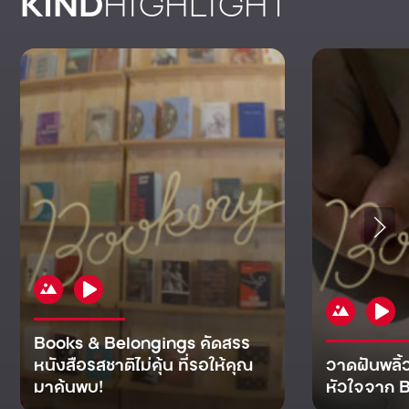
KIND
HIGHLIGHT
Books & Belongings คัดสรร
หนังสือรสชาติไม่คุ้น ที่รอให้คุณ
วาดฝันพลิ้
มาค้นพบ!
หัวใจจาก B
KIND
KIND
KIND
MAN
KIND
NOMICS
WORLD
CULT