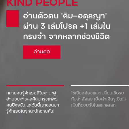
KIND PEOPLE
อ่านตัวตน ‘คิม—อดุลญา’
ผ่าน 3 เล่มโปรด +1 เล่มใน
ทรงจำ จากหลากช่วงชีวิต
อ่านต่อ
หลายคนรู้จักเธอดีในฐานะผู้
โซเวียตต้องแลกเปลี่ยนเรือรบ
อำนวยการหอศิลปกรุงเทพฯ
กับน้ำอัดลม เมื่อค่าเงินรูเบิลไม่
คนปัจจุบัน แต่วันนี้เราชวนมา
เป็นที่ยอมรับในตลาดโลก
รู้จักเธอในฐานะนักอ่านกัน!