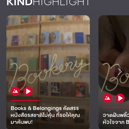
KIND
HIGHLIGHT
Books & Belongings คัดสรร
หนังสือรสชาติไม่คุ้น ที่รอให้คุณ
วาดฝันพลิ้
มาค้นพบ!
หัวใจจาก B
KIND
KIND
KIND
MAN
KIND
NOMICS
WORLD
CULT