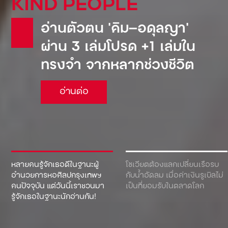
KIND PEOPLE
อ่านตัวตน ‘คิม—อดุลญา’
ผ่าน 3 เล่มโปรด +1 เล่มใน
ทรงจำ จากหลากช่วงชีวิต
อ่านต่อ
หลายคนรู้จักเธอดีในฐานะผู้
โซเวียตต้องแลกเปลี่ยนเรือรบ
อำนวยการหอศิลปกรุงเทพฯ
กับน้ำอัดลม เมื่อค่าเงินรูเบิลไม่
คนปัจจุบัน แต่วันนี้เราชวนมา
เป็นที่ยอมรับในตลาดโลก
รู้จักเธอในฐานะนักอ่านกัน!