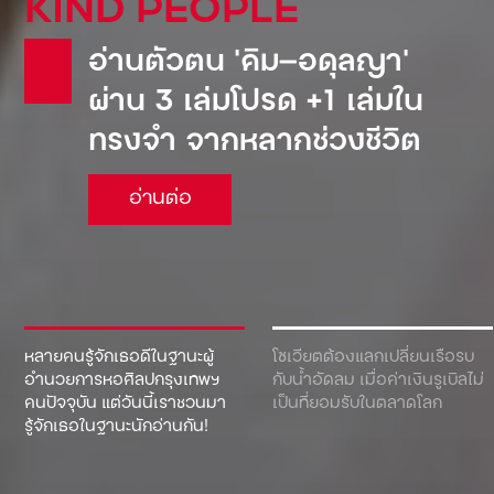
KIND PEOPLE
อ่านตัวตน ‘คิม—อดุลญา’
ผ่าน 3 เล่มโปรด +1 เล่มใน
ทรงจำ จากหลากช่วงชีวิต
อ่านต่อ
หลายคนรู้จักเธอดีในฐานะผู้
โซเวียตต้องแลกเปลี่ยนเรือรบ
อำนวยการหอศิลปกรุงเทพฯ
กับน้ำอัดลม เมื่อค่าเงินรูเบิลไม่
คนปัจจุบัน แต่วันนี้เราชวนมา
เป็นที่ยอมรับในตลาดโลก
รู้จักเธอในฐานะนักอ่านกัน!