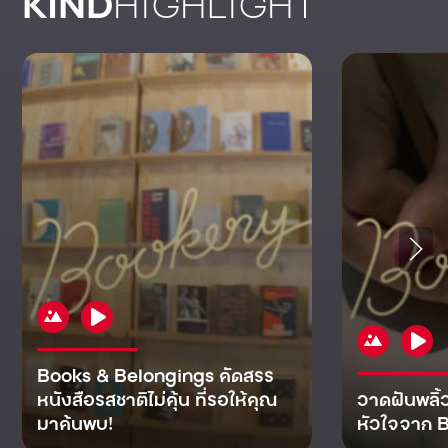
KIND
HIGHLIGHT
Books & Belongings คัดสรร
หนังสือรสชาติไม่คุ้น ที่รอให้คุณ
วาดฝันพลิ้
มาค้นพบ!
หัวใจจาก B
KIND
KIND
KIND
MAN
KIND
NOMICS
WORLD
CULT