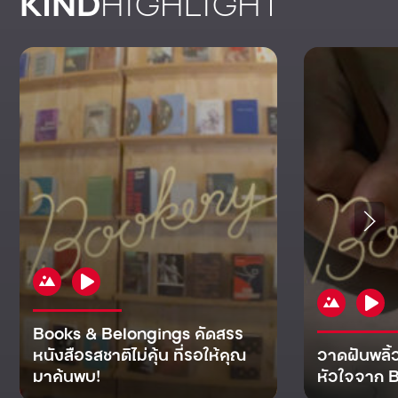
KIND
HIGHLIGHT
Books & Belongings คัดสรร
หนังสือรสชาติไม่คุ้น ที่รอให้คุณ
วาดฝันพลิ้
มาค้นพบ!
หัวใจจาก B
KIND
KIND
KIND
MAN
KIND
NOMICS
WORLD
CULT