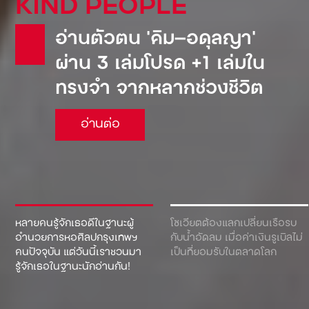
KIND PEOPLE
อ่านตัวตน ‘คิม—อดุลญา’
ผ่าน 3 เล่มโปรด +1 เล่มใน
ทรงจำ จากหลากช่วงชีวิต
อ่านต่อ
หลายคนรู้จักเธอดีในฐานะผู้
โซเวียตต้องแลกเปลี่ยนเรือรบ
อำนวยการหอศิลปกรุงเทพฯ
กับน้ำอัดลม เมื่อค่าเงินรูเบิลไม่
คนปัจจุบัน แต่วันนี้เราชวนมา
เป็นที่ยอมรับในตลาดโลก
รู้จักเธอในฐานะนักอ่านกัน!