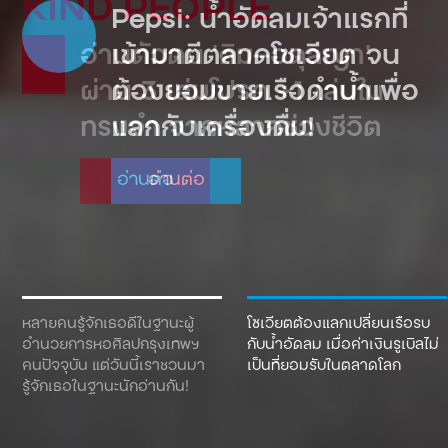
Pepsi: น้ำอัดลมเจ้าแรกที่
เข้ามาตีตลาดโซเวียต จน
ต้องยอมขายเรือดำน้ำเพื่อ
แลกกับเครื่องดื่ม!
อ่านต่อ
หลายคนรู้จักเธอดีในฐานะผู้
โซเวียตต้องแลกเปลี่ยนเรือรบ
อำนวยการหอศิลปกรุงเทพฯ
กับน้ำอัดลม เมื่อค่าเงินรูเบิลไม่
คนปัจจุบัน แต่วันนี้เราชวนมา
เป็นที่ยอมรับในตลาดโลก
รู้จักเธอในฐานะนักอ่านกัน!