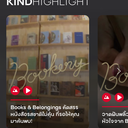
KIND
HIGHLIGHT
Books & Belongings คัดสรร
หนังสือรสชาติไม่คุ้น ที่รอให้คุณ
วาดฝันพลิ้
มาค้นพบ!
หัวใจจาก B
KIND
KIND
KIND
MAN
KIND
NOMICS
WORLD
CULT