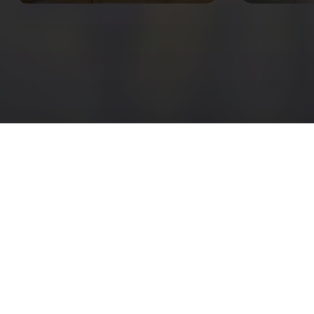
อ่านตัวตน ‘คิม—อดุลญา’ ผ่าน 3 เล่มโปรด +1 เล่ม
ในทรงจำ จากหลากช่วงชีวิต
Vladimir Nabokov เขียน Lolita ออกตามหาผีเสื้อ