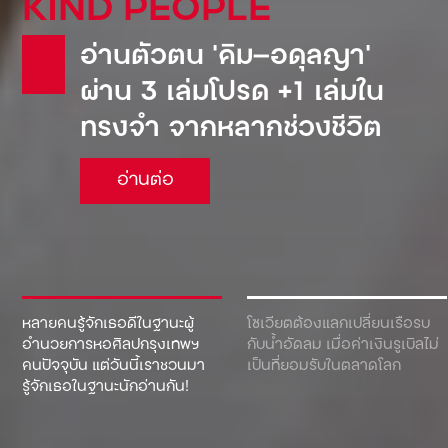
KIND PEOPLE
อ่านตัวตน ‘คิม—อดุลญา’
ผ่าน 3 เล่มโปรด +1 เล่มใน
ทรงจำ จากหลากช่วงชีวิต
อ่านต่อ
หลายคนรู้จักเธอดีในฐานะผู้
โซเวียตต้องแลกเปลี่ยนเรือรบ
อำนวยการหอศิลปกรุงเทพฯ
กับน้ำอัดลม เมื่อค่าเงินรูเบิลไม่
คนปัจจุบัน แต่วันนี้เราชวนมา
เป็นที่ยอมรับในตลาดโลก
รู้จักเธอในฐานะนักอ่านกัน!