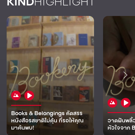
KIND
HIGHLIGHT
Books & Belongings คัดสรร
หนังสือรสชาติไม่คุ้น ที่รอให้คุณ
วาดฝันพลิ้
มาค้นพบ!
หัวใจจาก B
KIND
KIND
KIND
MAN
KIND
NOMICS
WORLD
CULT