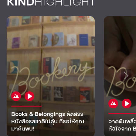
KIND
HIGHLIGHT
Books & Belongings คัดสรร
หนังสือรสชาติไม่คุ้น ที่รอให้คุณ
วาดฝันพลิ้
มาค้นพบ!
หัวใจจาก B
KIND
KIND
KIND
MAN
KIND
NOMICS
WORLD
CULT