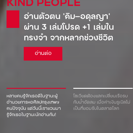
KIND PEOPLE
อ่านตัวตน ‘คิม—อดุลญา’
ผ่าน 3 เล่มโปรด +1 เล่มใน
ทรงจำ จากหลากช่วงชีวิต
อ่านต่อ
หลายคนรู้จักเธอดีในฐานะผู้
โซเวียตต้องแลกเปลี่ยนเรือรบ
อำนวยการหอศิลปกรุงเทพฯ
กับน้ำอัดลม เมื่อค่าเงินรูเบิลไม่
คนปัจจุบัน แต่วันนี้เราชวนมา
เป็นที่ยอมรับในตลาดโลก
รู้จักเธอในฐานะนักอ่านกัน!