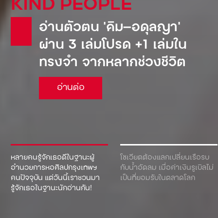
KIND PEOPLE
อ่านตัวตน ‘คิม—อดุลญา’
ผ่าน 3 เล่มโปรด +1 เล่มใน
ทรงจำ จากหลากช่วงชีวิต
อ่านต่อ
หลายคนรู้จักเธอดีในฐานะผู้
โซเวียตต้องแลกเปลี่ยนเรือรบ
อำนวยการหอศิลปกรุงเทพฯ
กับน้ำอัดลม เมื่อค่าเงินรูเบิลไม่
คนปัจจุบัน แต่วันนี้เราชวนมา
เป็นที่ยอมรับในตลาดโลก
รู้จักเธอในฐานะนักอ่านกัน!