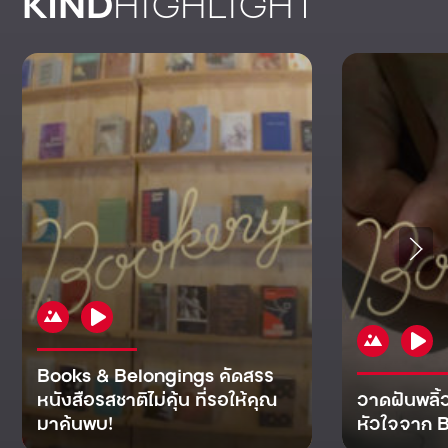
KIND
HIGHLIGHT
Books & Belongings คัดสรร
หนังสือรสชาติไม่คุ้น ที่รอให้คุณ
วาดฝันพลิ้
มาค้นพบ!
หัวใจจาก B
KIND
KIND
KIND
MAN
KIND
NOMICS
WORLD
CULT