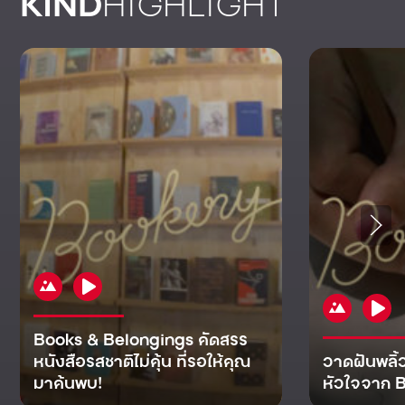
KIND
HIGHLIGHT
Books & Belongings คัดสรร
หนังสือรสชาติไม่คุ้น ที่รอให้คุณ
วาดฝันพลิ้
มาค้นพบ!
หัวใจจาก B
KIND
KIND
KIND
MAN
KIND
NOMICS
WORLD
CULT