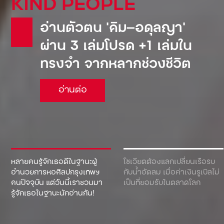
KIND PEOPLE
อ่านตัวตน ‘คิม—อดุลญา’
ผ่าน 3 เล่มโปรด +1 เล่มใน
ทรงจำ จากหลากช่วงชีวิต
อ่านต่อ
หลายคนรู้จักเธอดีในฐานะผู้
โซเวียตต้องแลกเปลี่ยนเรือรบ
อำนวยการหอศิลปกรุงเทพฯ
กับน้ำอัดลม เมื่อค่าเงินรูเบิลไม่
คนปัจจุบัน แต่วันนี้เราชวนมา
เป็นที่ยอมรับในตลาดโลก
รู้จักเธอในฐานะนักอ่านกัน!