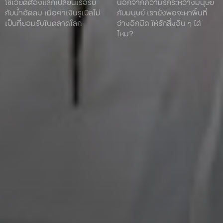
โซเวียตต้องแลกเปลี่ยนเรือรบ
นอกจากความรักระหว่างมนุษย์
กับน้ำอัดลม เมื่อค่าเงินรูเบิลไม่
กับมนุษย์ เรายังพอจะหาพื้นที่
เป็นที่ยอมรับในตลาดโลก
ว่างอีกนิด ให้รักสิ่งอื่น ๆ ได้
ไหม?