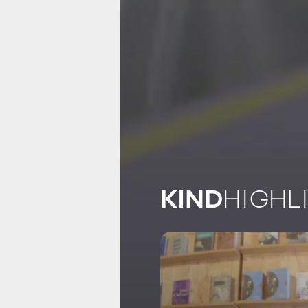
KIND
HIGHL