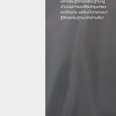
หลายคนรู้จักเธอดีในฐานะผู้
อำนวยการหอศิลปกรุงเทพฯ
คนปัจจุบัน แต่วันนี้เราชวนมา
รู้จักเธอในฐานะนักอ่านกัน!