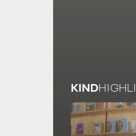
KIND
HIGHL