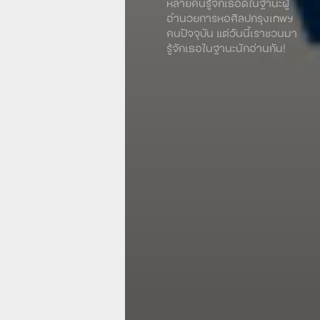
หลายคนรู้จักเธอดีในฐานะผู้
อำนวยการหอศิลปกรุงเทพฯ
คนปัจจุบัน แต่วันนี้เราชวนมา
รู้จักเธอในฐานะนักอ่านกัน!