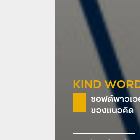
KIND WOR
ซอฟต์พาวเวอ
ของแนวคิด