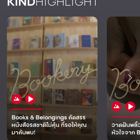
KIND
HIGHLIGHT
Books & Belongings คัดสรร
หนังสือรสชาติไม่คุ้น ที่รอให้คุณ
วาดฝันพลิ้
มาค้นพบ!
หัวใจจาก B
KIND
KIND
KIND
MAN
KIND
NOMICS
WORLD
CULT