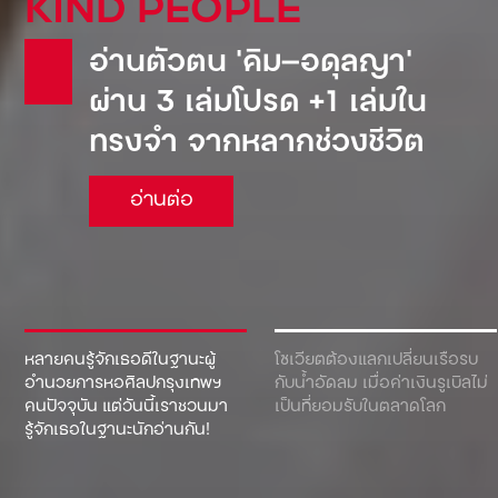
KIND PEOPLE
อ่านตัวตน ‘คิม—อดุลญา’
ผ่าน 3 เล่มโปรด +1 เล่มใน
ทรงจำ จากหลากช่วงชีวิต
อ่านต่อ
หลายคนรู้จักเธอดีในฐานะผู้
โซเวียตต้องแลกเปลี่ยนเรือรบ
อำนวยการหอศิลปกรุงเทพฯ
กับน้ำอัดลม เมื่อค่าเงินรูเบิลไม่
คนปัจจุบัน แต่วันนี้เราชวนมา
เป็นที่ยอมรับในตลาดโลก
รู้จักเธอในฐานะนักอ่านกัน!