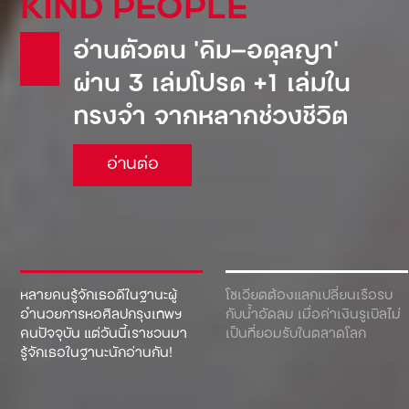
KIND PEOPLE
อ่านตัวตน ‘คิม—อดุลญา’
ผ่าน 3 เล่มโปรด +1 เล่มใน
ทรงจำ จากหลากช่วงชีวิต
อ่านต่อ
หลายคนรู้จักเธอดีในฐานะผู้
โซเวียตต้องแลกเปลี่ยนเรือรบ
อำนวยการหอศิลปกรุงเทพฯ
กับน้ำอัดลม เมื่อค่าเงินรูเบิลไม่
คนปัจจุบัน แต่วันนี้เราชวนมา
เป็นที่ยอมรับในตลาดโลก
รู้จักเธอในฐานะนักอ่านกัน!