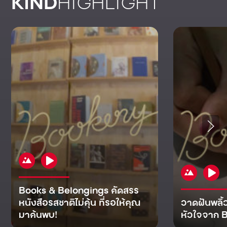
KIND
HIGHLIGHT
Books & Belongings คัดสรร
หนังสือรสชาติไม่คุ้น ที่รอให้คุณ
วาดฝันพลิ้
มาค้นพบ!
หัวใจจาก B
KIND
KIND
KIND
MAN
KIND
NOMICS
WORLD
CULT