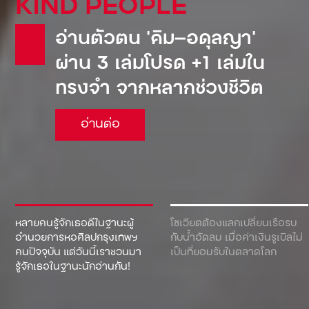
KIND PEOPLE
อ่านตัวตน ‘คิม—อดุลญา’
ผ่าน 3 เล่มโปรด +1 เล่มใน
ทรงจำ จากหลากช่วงชีวิต
อ่านต่อ
หลายคนรู้จักเธอดีในฐานะผู้
โซเวียตต้องแลกเปลี่ยนเรือรบ
อำนวยการหอศิลปกรุงเทพฯ
กับน้ำอัดลม เมื่อค่าเงินรูเบิลไม่
คนปัจจุบัน แต่วันนี้เราชวนมา
เป็นที่ยอมรับในตลาดโลก
รู้จักเธอในฐานะนักอ่านกัน!