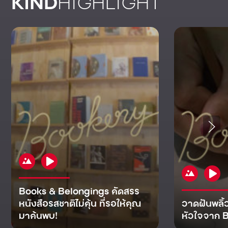
KIND
HIGHLIGHT
Books & Belongings คัดสรร
หนังสือรสชาติไม่คุ้น ที่รอให้คุณ
วาดฝันพลิ้
มาค้นพบ!
หัวใจจาก B
KIND
KIND
KIND
MAN
KIND
NOMICS
WORLD
CULT