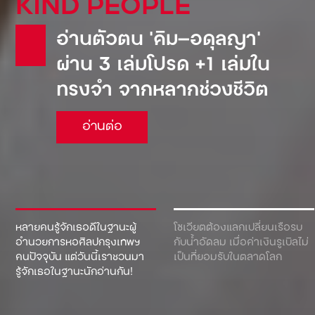
KIND PEOPLE
อ่านตัวตน ‘คิม—อดุลญา’
ผ่าน 3 เล่มโปรด +1 เล่มใน
ทรงจำ จากหลากช่วงชีวิต
อ่านต่อ
หลายคนรู้จักเธอดีในฐานะผู้
โซเวียตต้องแลกเปลี่ยนเรือรบ
อำนวยการหอศิลปกรุงเทพฯ
กับน้ำอัดลม เมื่อค่าเงินรูเบิลไม่
คนปัจจุบัน แต่วันนี้เราชวนมา
เป็นที่ยอมรับในตลาดโลก
รู้จักเธอในฐานะนักอ่านกัน!