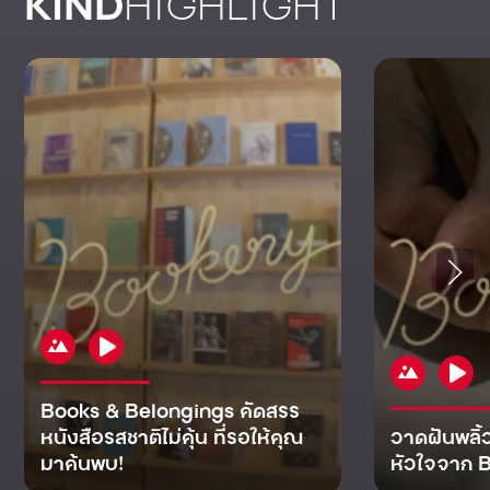
KIND
HIGHLIGHT
Books & Belongings คัดสรร
หนังสือรสชาติไม่คุ้น ที่รอให้คุณ
วาดฝันพลิ้
มาค้นพบ!
หัวใจจาก B
KIND
KIND
KIND
MAN
KIND
NOMICS
WORLD
CULT