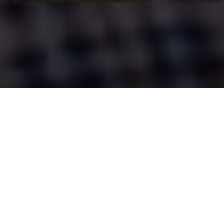
อ่านตัวตน ‘คิม—อดุลญา’ ผ่าน 3 เล่มโปรด +1 เล่ม
ในทรงจำ จากหลากช่วงชีวิต
Vladimir Nabokov เขียน Lolita ออกตามหาผีเสื้อ