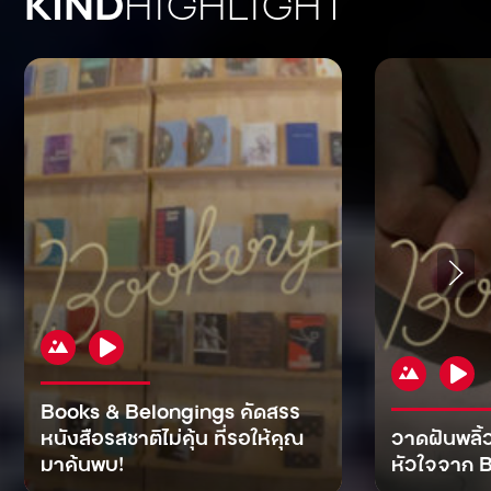
KIND
HIGHLIGHT
Books & Belongings คัดสรร
หนังสือรสชาติไม่คุ้น ที่รอให้คุณ
วาดฝันพลิ้
มาค้นพบ!
หัวใจจาก B
KIND
KIND
KIND
MAN
KIND
NOMICS
WORLD
CULT