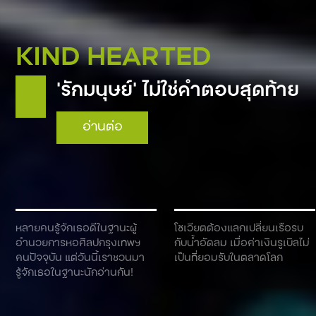
KIND HEARTED
‘รักมนุษย์’ ไม่ใช่คำตอบสุดท้าย
อ่านต่อ
หลายคนรู้จักเธอดีในฐานะผู้
โซเวียตต้องแลกเปลี่ยนเรือรบ
อำนวยการหอศิลปกรุงเทพฯ
กับน้ำอัดลม เมื่อค่าเงินรูเบิลไม่
คนปัจจุบัน แต่วันนี้เราชวนมา
เป็นที่ยอมรับในตลาดโลก
รู้จักเธอในฐานะนักอ่านกัน!