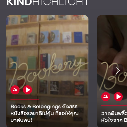
KIND
HIGHLIGHT
Books & Belongings คัดสรร
หนังสือรสชาติไม่คุ้น ที่รอให้คุณ
วาดฝันพลิ้
มาค้นพบ!
หัวใจจาก B
KIND
KIND
KIND
MAN
KIND
NOMICS
WORLD
CULT