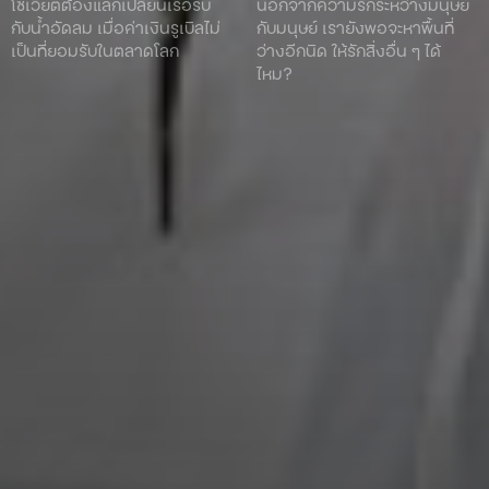
โซเวียตต้องแลกเปลี่ยนเรือรบ
นอกจากความรักระหว่างมนุษย์
กับน้ำอัดลม เมื่อค่าเงินรูเบิลไม่
กับมนุษย์ เรายังพอจะหาพื้นที่
เป็นที่ยอมรับในตลาดโลก
ว่างอีกนิด ให้รักสิ่งอื่น ๆ ได้
ไหม?