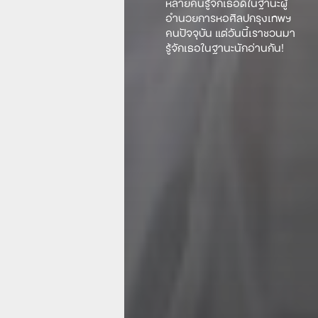
หลายคนรู้จักเธอดีในฐานะผู้
อำนวยการหอศิลปกรุงเทพฯ
คนปัจจุบัน แต่วันนี้เราชวนมา
รู้จักเธอในฐานะนักอ่านกัน!