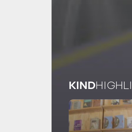
KIND
HIGHL