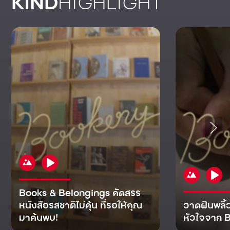
KIND
HIGHLIGHT
Books & Belongings คัดสรร
หนังสือรสชาติไม่คุ้น ที่รอให้คุณ
วาดฝันพลิ้
มาค้นพบ!
หัวใจจาก B
KIND
KIND
KIND
MAN
KIND
NOMICS
WORLD
CULT