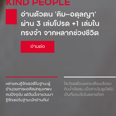
KIND PEOPLE
อ่านตัวตน ‘คิม—อดุลญา’
ผ่าน 3 เล่มโปรด +1 เล่มใน
ทรงจำ จากหลากช่วงชีวิต
อ่านต่อ
หลายคนรู้จักเธอดีในฐานะผู้
โซเวียตต้องแลกเปลี่ยนเรือรบ
อำนวยการหอศิลปกรุงเทพฯ
กับน้ำอัดลม เมื่อค่าเงินรูเบิลไม่
คนปัจจุบัน แต่วันนี้เราชวนมา
เป็นที่ยอมรับในตลาดโลก
รู้จักเธอในฐานะนักอ่านกัน!