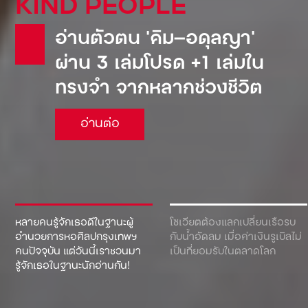
KIND PEOPLE
อ่านตัวตน ‘คิม—อดุลญา’
ผ่าน 3 เล่มโปรด +1 เล่มใน
ทรงจำ จากหลากช่วงชีวิต
อ่านต่อ
หลายคนรู้จักเธอดีในฐานะผู้
โซเวียตต้องแลกเปลี่ยนเรือรบ
อำนวยการหอศิลปกรุงเทพฯ
กับน้ำอัดลม เมื่อค่าเงินรูเบิลไม่
คนปัจจุบัน แต่วันนี้เราชวนมา
เป็นที่ยอมรับในตลาดโลก
รู้จักเธอในฐานะนักอ่านกัน!