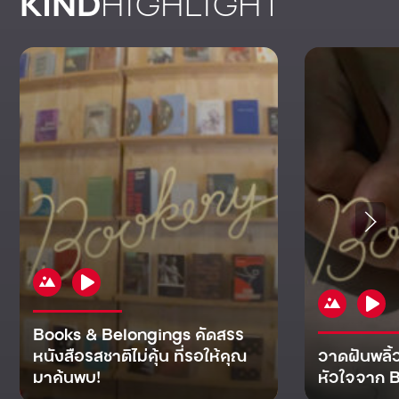
KIND
HIGHLIGHT
Books & Belongings คัดสรร
หนังสือรสชาติไม่คุ้น ที่รอให้คุณ
วาดฝันพลิ้
มาค้นพบ!
หัวใจจาก B
KIND
KIND
KIND
MAN
KIND
NOMICS
WORLD
CULT