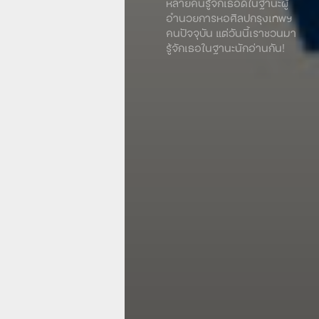
หลายคนรู้จักเธอดีในฐานะผู้
อำนวยการหอศิลปกรุงเทพฯ
คนปัจจุบัน แต่วันนี้เราชวนมา
รู้จักเธอในฐานะนักอ่านกัน!