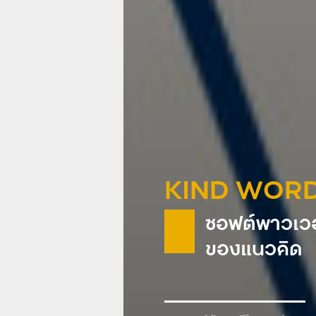
KIND WOR
ซอฟต์พาวเวอ
ของแนวคิด