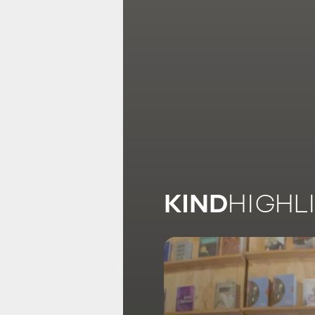
KIND
HIGHL