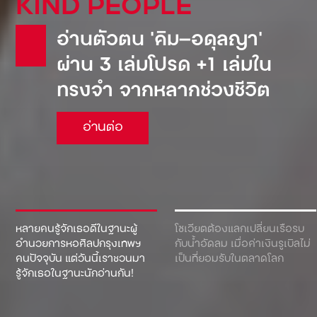
KIND PEOPLE
อ่านตัวตน ‘คิม—อดุลญา’
ผ่าน 3 เล่มโปรด +1 เล่มใน
ทรงจำ จากหลากช่วงชีวิต
อ่านต่อ
หลายคนรู้จักเธอดีในฐานะผู้
โซเวียตต้องแลกเปลี่ยนเรือรบ
อำนวยการหอศิลปกรุงเทพฯ
กับน้ำอัดลม เมื่อค่าเงินรูเบิลไม่
คนปัจจุบัน แต่วันนี้เราชวนมา
เป็นที่ยอมรับในตลาดโลก
รู้จักเธอในฐานะนักอ่านกัน!