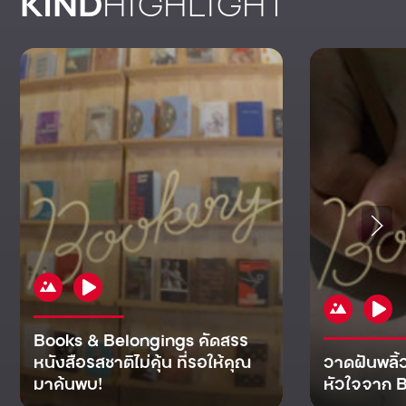
KIND
HIGHLIGHT
Books & Belongings คัดสรร
หนังสือรสชาติไม่คุ้น ที่รอให้คุณ
วาดฝันพลิ้
มาค้นพบ!
หัวใจจาก B
KIND
KIND
KIND
MAN
KIND
NOMICS
WORLD
CULT