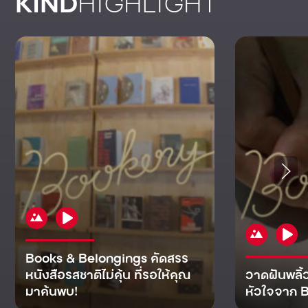
KIND
HIGHLIGHT
Books & Belongings คัดสรร
หนังสือรสชาติไม่คุ้น ที่รอให้คุณ
วาดฝันพลิ้
มาค้นพบ!
หัวใจจาก B
KIND
KIND
KIND
MAN
KIND
NOMICS
WORLD
CULT