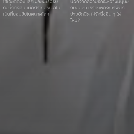
โซเวียตต้องแลกเปลี่ยนเรือรบ
นอกจากความรักระหว่างมนุษย์
กับน้ำอัดลม เมื่อค่าเงินรูเบิลไม่
กับมนุษย์ เรายังพอจะหาพื้นที่
เป็นที่ยอมรับในตลาดโลก
ว่างอีกนิด ให้รักสิ่งอื่น ๆ ได้
ไหม?