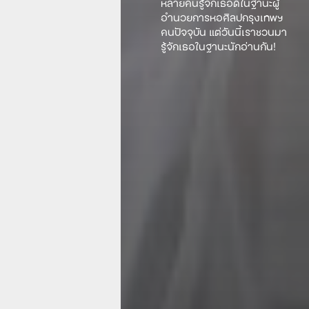
หลายคนรู้จักเธอดีในฐานะผู้
อำนวยการหอศิลปกรุงเทพฯ
คนปัจจุบัน แต่วันนี้เราชวนมา
รู้จักเธอในฐานะนักอ่านกัน!