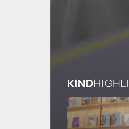
KIND
HIGHL