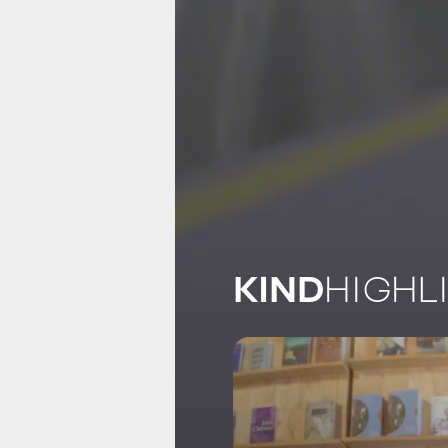
KIND
HIGHL