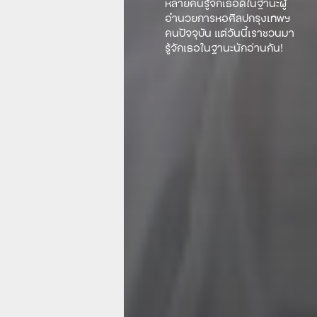
หลายคนรู้จักเธอดีในฐานะผู้
อำนวยการหอศิลปกรุงเทพฯ
คนปัจจุบัน แต่วันนี้เราชวนมา
รู้จักเธอในฐานะนักอ่านกัน!