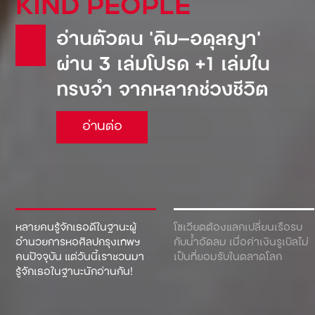
KIND PEOPLE
อ่านตัวตน ‘คิม—อดุลญา’
ผ่าน 3 เล่มโปรด +1 เล่มใน
ทรงจำ จากหลากช่วงชีวิต
อ่านต่อ
หลายคนรู้จักเธอดีในฐานะผู้
โซเวียตต้องแลกเปลี่ยนเรือรบ
อำนวยการหอศิลปกรุงเทพฯ
กับน้ำอัดลม เมื่อค่าเงินรูเบิลไม่
คนปัจจุบัน แต่วันนี้เราชวนมา
เป็นที่ยอมรับในตลาดโลก
รู้จักเธอในฐานะนักอ่านกัน!