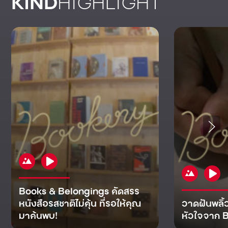
KIND
HIGHLIGHT
Books & Belongings คัดสรร
หนังสือรสชาติไม่คุ้น ที่รอให้คุณ
วาดฝันพลิ้
มาค้นพบ!
หัวใจจาก B
KIND
KIND
KIND
MAN
KIND
NOMICS
WORLD
CULT