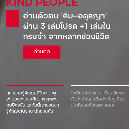
KIND PEOPLE
อ่านตัวตน ‘คิม—อดุลญา’
ผ่าน 3 เล่มโปรด +1 เล่มใน
ทรงจำ จากหลากช่วงชีวิต
อ่านต่อ
หลายคนรู้จักเธอดีในฐานะผู้
โซเวียตต้องแลกเปลี่ยนเรือรบ
อำนวยการหอศิลปกรุงเทพฯ
กับน้ำอัดลม เมื่อค่าเงินรูเบิลไม่
คนปัจจุบัน แต่วันนี้เราชวนมา
เป็นที่ยอมรับในตลาดโลก
รู้จักเธอในฐานะนักอ่านกัน!