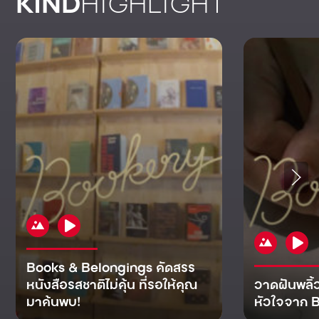
KIND
HIGHLIGHT
Books & Belongings คัดสรร
หนังสือรสชาติไม่คุ้น ที่รอให้คุณ
วาดฝันพลิ้
มาค้นพบ!
หัวใจจาก B
KIND
KIND
KIND
MAN
KIND
NOMICS
WORLD
CULT