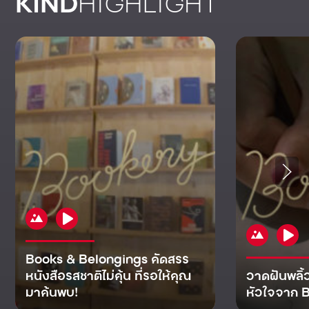
KIND
HIGHLIGHT
Books & Belongings คัดสรร
หนังสือรสชาติไม่คุ้น ที่รอให้คุณ
วาดฝันพลิ้
มาค้นพบ!
หัวใจจาก B
KIND
KIND
KIND
MAN
KIND
NOMICS
WORLD
CULT