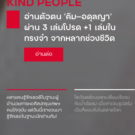
KIND PEOPLE
อ่านตัวตน ‘คิม—อดุลญา’
ผ่าน 3 เล่มโปรด +1 เล่มใน
ทรงจำ จากหลากช่วงชีวิต
อ่านต่อ
หลายคนรู้จักเธอดีในฐานะผู้
โซเวียตต้องแลกเปลี่ยนเรือรบ
อำนวยการหอศิลปกรุงเทพฯ
กับน้ำอัดลม เมื่อค่าเงินรูเบิลไม่
คนปัจจุบัน แต่วันนี้เราชวนมา
เป็นที่ยอมรับในตลาดโลก
รู้จักเธอในฐานะนักอ่านกัน!