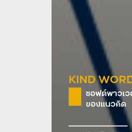
KIND WOR
ซอฟต์พาวเวอ
ของแนวคิด