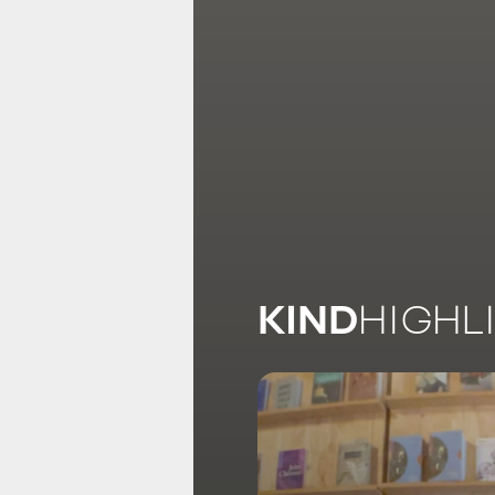
KIND
HIGHL