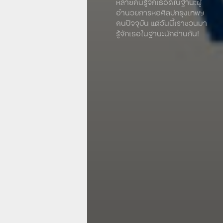
หลายคนรู้จักเธอดีในฐานะผู้
อำนวยการหอศิลปกรุงเทพฯ
คนปัจจุบัน แต่วันนี้เราชวนมา
รู้จักเธอในฐานะนักอ่านกัน!