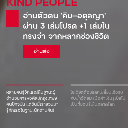
KIND PEOPLE
อ่านตัวตน ‘คิม—อดุลญา’
ผ่าน 3 เล่มโปรด +1 เล่มใน
ทรงจำ จากหลากช่วงชีวิต
อ่านต่อ
หลายคนรู้จักเธอดีในฐานะผู้
โซเวียตต้องแลกเปลี่ยนเรือรบ
อำนวยการหอศิลปกรุงเทพฯ
กับน้ำอัดลม เมื่อค่าเงินรูเบิลไม่
คนปัจจุบัน แต่วันนี้เราชวนมา
เป็นที่ยอมรับในตลาดโลก
รู้จักเธอในฐานะนักอ่านกัน!