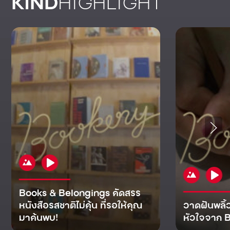
KIND
HIGHLIGHT
Books & Belongings คัดสรร
หนังสือรสชาติไม่คุ้น ที่รอให้คุณ
วาดฝันพลิ้
มาค้นพบ!
หัวใจจาก B
KIND
KIND
KIND
MAN
KIND
NOMICS
WORLD
CULT