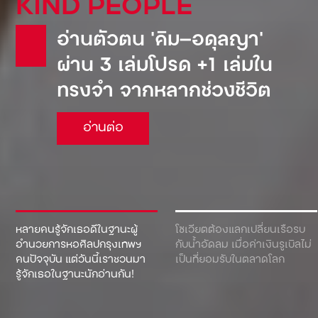
KIND PEOPLE
Pepsi: น้ำอัดลมเจ้าแรกที่
อ่านตัวตน ‘คิม—อดุลญา’
เข้ามาตีตลาดโซเวียต จน
ผ่าน 3 เล่มโปรด +1 เล่มใน
ต้องยอมขายเรือดำน้ำเพื่อ
ทรงจำ จากหลากช่วงชีวิต
แลกกับเครื่องดื่ม!
อ่านต่อ
อ่านต่อ
หลายคนรู้จักเธอดีในฐานะผู้
โซเวียตต้องแลกเปลี่ยนเรือรบ
อำนวยการหอศิลปกรุงเทพฯ
กับน้ำอัดลม เมื่อค่าเงินรูเบิลไม่
คนปัจจุบัน แต่วันนี้เราชวนมา
เป็นที่ยอมรับในตลาดโลก
รู้จักเธอในฐานะนักอ่านกัน!