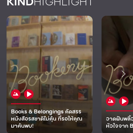
KIND
HIGHLIGHT
Books & Belongings คัดสรร
หนังสือรสชาติไม่คุ้น ที่รอให้คุณ
วาดฝันพลิ้
มาค้นพบ!
หัวใจจาก B
KIND
KIND
KIND
MAN
KIND
NOMICS
WORLD
CULT