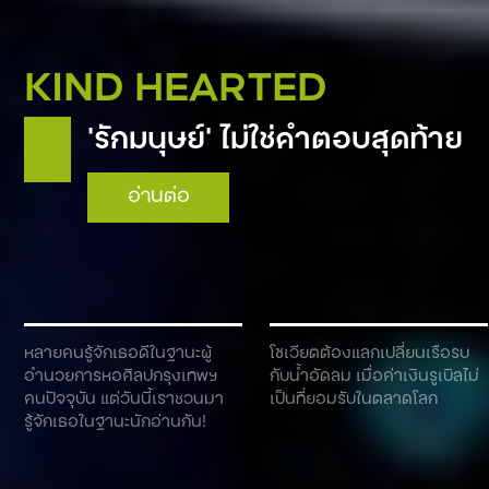
KIND HEARTED
‘รักมนุษย์’ ไม่ใช่คำตอบสุดท้าย
อ่านต่อ
หลายคนรู้จักเธอดีในฐานะผู้
โซเวียตต้องแลกเปลี่ยนเรือรบ
อำนวยการหอศิลปกรุงเทพฯ
กับน้ำอัดลม เมื่อค่าเงินรูเบิลไม่
คนปัจจุบัน แต่วันนี้เราชวนมา
เป็นที่ยอมรับในตลาดโลก
รู้จักเธอในฐานะนักอ่านกัน!