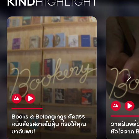
KIND
HIGHLIGHT
Books & Belongings คัดสรร
หนังสือรสชาติไม่คุ้น ที่รอให้คุณ
วาดฝันพลิ้
มาค้นพบ!
หัวใจจาก B
KIND
KIND
KIND
MAN
KIND
NOMICS
WORLD
CULT