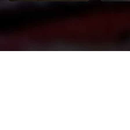
อ่านตัวตน ‘คิม—อดุลญา’ ผ่าน 3 เล่มโปรด +1 เล่ม
ในทรงจำ จากหลากช่วงชีวิต
Vladimir Nabokov เขียน Lolita ออกตามหาผีเสื้อ