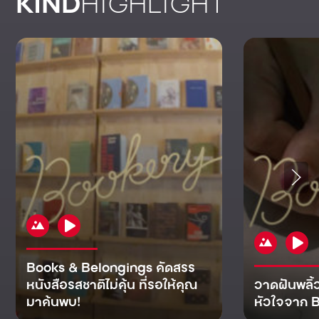
KIND
HIGHLIGHT
Books & Belongings คัดสรร
หนังสือรสชาติไม่คุ้น ที่รอให้คุณ
วาดฝันพลิ้
มาค้นพบ!
หัวใจจาก B
KIND
KIND
KIND
MAN
KIND
NOMICS
WORLD
CULT