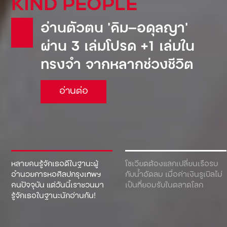
KIND PEOPLE
อ่านตัวตน ‘คิม—อดุลญา’
ผ่าน 3 เล่มโปรด +1 เล่มใน
ทรงจำ จากหลากช่วงชีวิต
อ่านต่อ
หลายคนรู้จักเธอดีในฐานะผู้
โซเวียตต้องแลกเปลี่ยนเรือรบ
อำนวยการหอศิลปกรุงเทพฯ
กับน้ำอัดลม เมื่อค่าเงินรูเบิลไม่
คนปัจจุบัน แต่วันนี้เราชวนมา
เป็นที่ยอมรับในตลาดโลก
รู้จักเธอในฐานะนักอ่านกัน!