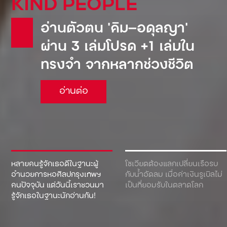
KIND PEOPLE
Pepsi: น้ำอัดลมเจ้าแรกที่
อ่านตัวตน ‘คิม—อดุลญา’
เข้ามาตีตลาดโซเวียต จน
ผ่าน 3 เล่มโปรด +1 เล่มใน
ต้องยอมขายเรือดำน้ำเพื่อ
ทรงจำ จากหลากช่วงชีวิต
แลกกับเครื่องดื่ม!
อ่านต่อ
อ่านต่อ
หลายคนรู้จักเธอดีในฐานะผู้
โซเวียตต้องแลกเปลี่ยนเรือรบ
อำนวยการหอศิลปกรุงเทพฯ
กับน้ำอัดลม เมื่อค่าเงินรูเบิลไม่
คนปัจจุบัน แต่วันนี้เราชวนมา
เป็นที่ยอมรับในตลาดโลก
รู้จักเธอในฐานะนักอ่านกัน!