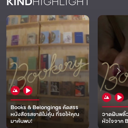
KIND
HIGHLIGHT
Books & Belongings คัดสรร
หนังสือรสชาติไม่คุ้น ที่รอให้คุณ
วาดฝันพลิ้
มาค้นพบ!
หัวใจจาก B
KIND
KIND
KIND
MAN
KIND
NOMICS
WORLD
CULT