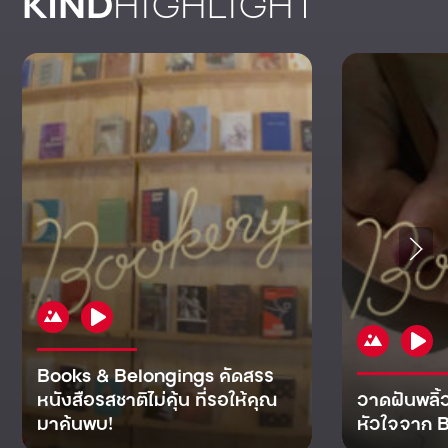
KIND
HIGHLIGHT
Books & Belongings คัดสรร
หนังสือรสชาติไม่คุ้น ที่รอให้คุณ
วาดฝันพลิ้
มาค้นพบ!
หัวใจจาก B
KIND
KIND
KIND
MAN
KIND
NOMICS
WORLD
CULT