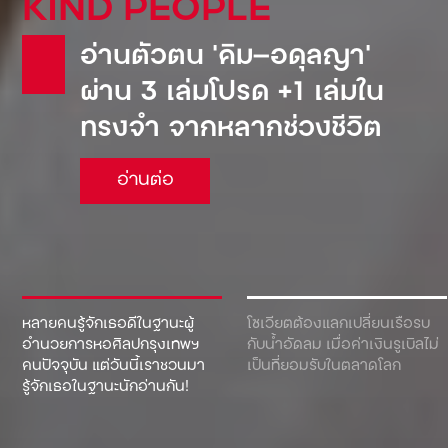
KIND PEOPLE
อ่านตัวตน ‘คิม—อดุลญา’
ผ่าน 3 เล่มโปรด +1 เล่มใน
ทรงจำ จากหลากช่วงชีวิต
อ่านต่อ
หลายคนรู้จักเธอดีในฐานะผู้
โซเวียตต้องแลกเปลี่ยนเรือรบ
อำนวยการหอศิลปกรุงเทพฯ
กับน้ำอัดลม เมื่อค่าเงินรูเบิลไม่
คนปัจจุบัน แต่วันนี้เราชวนมา
เป็นที่ยอมรับในตลาดโลก
รู้จักเธอในฐานะนักอ่านกัน!