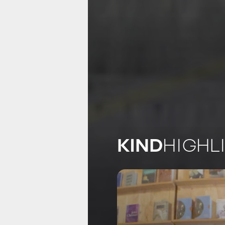
KIND
HIGHL