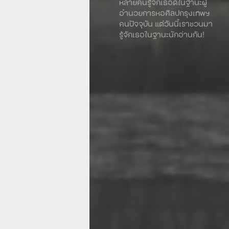
หลายคนรู้จักเธอดีในฐานะผู้
อำนวยการหอศิลปกรุงเทพฯ
คนปัจจุบัน แต่วันนี้เราชวนมา
รู้จักเธอในฐานะนักอ่านกัน!