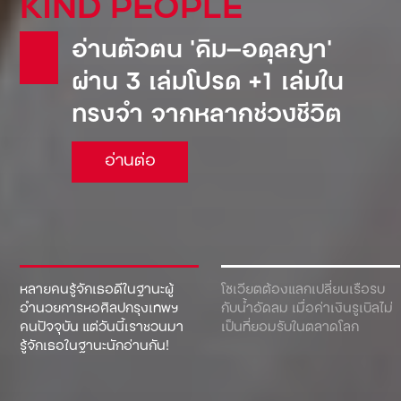
KIND PEOPLE
อ่านตัวตน ‘คิม—อดุลญา’
ผ่าน 3 เล่มโปรด +1 เล่มใน
ทรงจำ จากหลากช่วงชีวิต
อ่านต่อ
หลายคนรู้จักเธอดีในฐานะผู้
โซเวียตต้องแลกเปลี่ยนเรือรบ
อำนวยการหอศิลปกรุงเทพฯ
กับน้ำอัดลม เมื่อค่าเงินรูเบิลไม่
คนปัจจุบัน แต่วันนี้เราชวนมา
เป็นที่ยอมรับในตลาดโลก
รู้จักเธอในฐานะนักอ่านกัน!