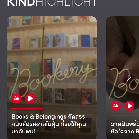
KIND
HIGHLIGHT
Books & Belongings คัดสรร
หนังสือรสชาติไม่คุ้น ที่รอให้คุณ
วาดฝันพลิ้
มาค้นพบ!
หัวใจจาก B
KIND
KIND
KIND
MAN
KIND
NOMICS
WORLD
CULT