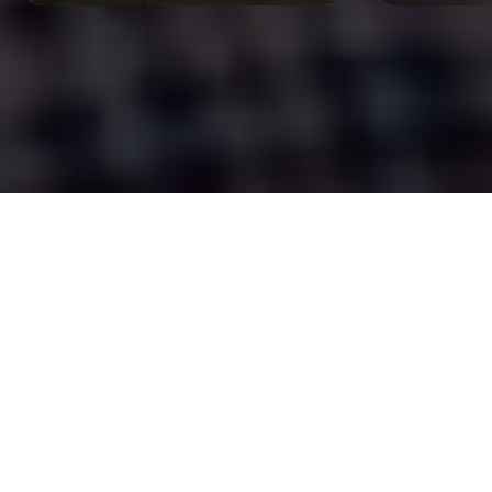
อ่านตัวตน ‘คิม—อดุลญา’ ผ่าน 3 เล่มโปรด +1 เล่ม
ในทรงจำ จากหลากช่วงชีวิต
Vladimir Nabokov เขียน Lolita ออกตามหาผีเสื้อ