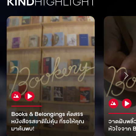
KIND
HIGHLIGHT
Books & Belongings คัดสรร
หนังสือรสชาติไม่คุ้น ที่รอให้คุณ
วาดฝันพลิ้
มาค้นพบ!
หัวใจจาก B
KIND
KIND
KIND
MAN
KIND
NOMICS
WORLD
CULT