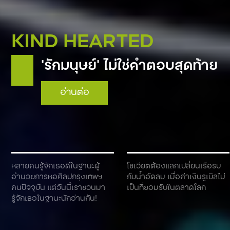
KIND HEARTED
‘รักมนุษย์’ ไม่ใช่คำตอบสุดท้าย
อ่านต่อ
หลายคนรู้จักเธอดีในฐานะผู้
โซเวียตต้องแลกเปลี่ยนเรือรบ
อำนวยการหอศิลปกรุงเทพฯ
กับน้ำอัดลม เมื่อค่าเงินรูเบิลไม่
คนปัจจุบัน แต่วันนี้เราชวนมา
เป็นที่ยอมรับในตลาดโลก
รู้จักเธอในฐานะนักอ่านกัน!