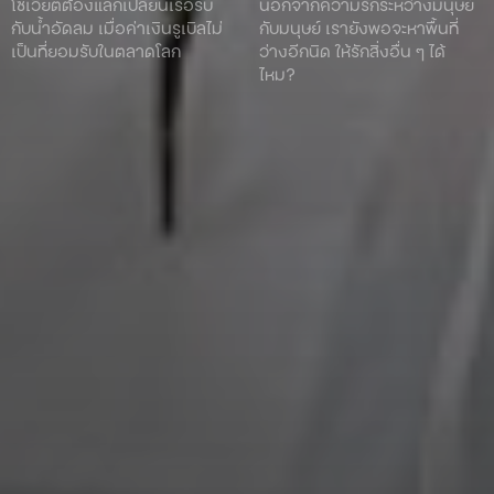
โซเวียตต้องแลกเปลี่ยนเรือรบ
นอกจากความรักระหว่างมนุษย์
กับน้ำอัดลม เมื่อค่าเงินรูเบิลไม่
กับมนุษย์ เรายังพอจะหาพื้นที่
เป็นที่ยอมรับในตลาดโลก
ว่างอีกนิด ให้รักสิ่งอื่น ๆ ได้
ไหม?