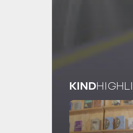
KIND
HIGHL