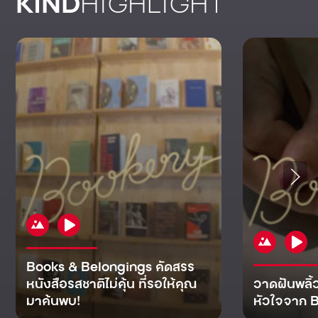
KIND
HIGHLIGHT
Books & Belongings คัดสรร
หนังสือรสชาติไม่คุ้น ที่รอให้คุณ
วาดฝันพลิ้
มาค้นพบ!
หัวใจจาก B
KIND
KIND
KIND
MAN
KIND
NOMICS
WORLD
CULT