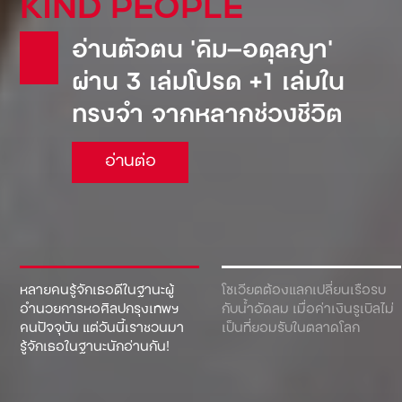
Pepsi: น้ำอัดลมเจ้าแรกที่
เข้ามาตีตลาดโซเวียต จน
ต้องยอมขายเรือดำน้ำเพื่อ
แลกกับเครื่องดื่ม!
อ่านต่อ
หลายคนรู้จักเธอดีในฐานะผู้
โซเวียตต้องแลกเปลี่ยนเรือรบ
อำนวยการหอศิลปกรุงเทพฯ
กับน้ำอัดลม เมื่อค่าเงินรูเบิลไม่
คนปัจจุบัน แต่วันนี้เราชวนมา
เป็นที่ยอมรับในตลาดโลก
รู้จักเธอในฐานะนักอ่านกัน!