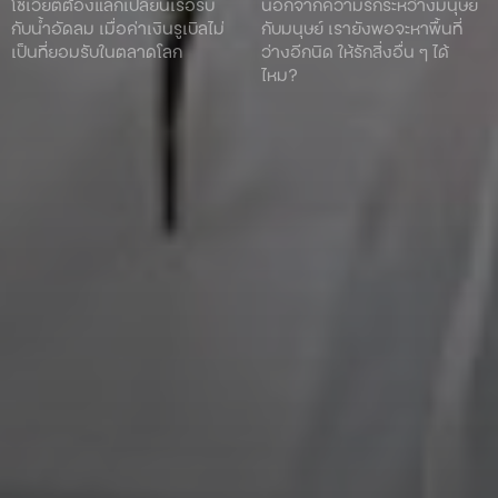
โซเวียตต้องแลกเปลี่ยนเรือรบ
นอกจากความรักระหว่างมนุษย์
กับน้ำอัดลม เมื่อค่าเงินรูเบิลไม่
กับมนุษย์ เรายังพอจะหาพื้นที่
เป็นที่ยอมรับในตลาดโลก
ว่างอีกนิด ให้รักสิ่งอื่น ๆ ได้
ไหม?