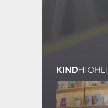
KIND
HIGHL