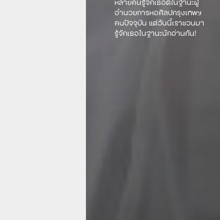
หลายคนรู้จักเธอดีในฐานะผู้
อำนวยการหอศิลปกรุงเทพฯ
คนปัจจุบัน แต่วันนี้เราชวนมา
รู้จักเธอในฐานะนักอ่านกัน!