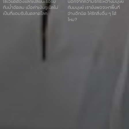
โซเวียตต้องแลกเปลี่ยนเรือรบ
นอกจากความรักระหว่างมนุษย์
กับน้ำอัดลม เมื่อค่าเงินรูเบิลไม่
กับมนุษย์ เรายังพอจะหาพื้นที่
เป็นที่ยอมรับในตลาดโลก
ว่างอีกนิด ให้รักสิ่งอื่น ๆ ได้
ไหม?