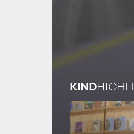
KIND
HIGHL