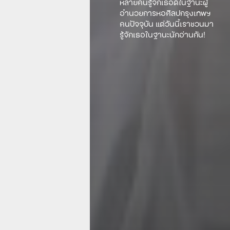
หลายคนรู้จักเธอดีในฐานะผู้
อำนวยการหอศิลปกรุงเทพฯ
คนปัจจุบัน แต่วันนี้เราชวนมา
รู้จักเธอในฐานะนักอ่านกัน!