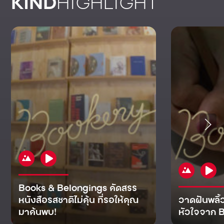
KIND
HIGHLIGHT
Books & Belongings คัดสรร
หนังสือรสชาติไม่คุ้น ที่รอให้คุณ
วาดฝันพลิ้
มาค้นพบ!
หัวใจจาก B
KIND
KIND
KIND
MAN
KIND
NOMICS
WORLD
CULT