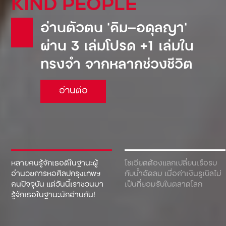
KIND PEOPLE
อ่านตัวตน ‘คิม—อดุลญา’
ผ่าน 3 เล่มโปรด +1 เล่มใน
ทรงจำ จากหลากช่วงชีวิต
อ่านต่อ
หลายคนรู้จักเธอดีในฐานะผู้
โซเวียตต้องแลกเปลี่ยนเรือรบ
อำนวยการหอศิลปกรุงเทพฯ
กับน้ำอัดลม เมื่อค่าเงินรูเบิลไม่
คนปัจจุบัน แต่วันนี้เราชวนมา
เป็นที่ยอมรับในตลาดโลก
รู้จักเธอในฐานะนักอ่านกัน!