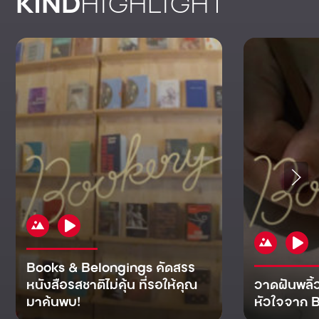
KIND
HIGHLIGHT
Books & Belongings คัดสรร
หนังสือรสชาติไม่คุ้น ที่รอให้คุณ
วาดฝันพลิ้
มาค้นพบ!
หัวใจจาก B
KIND
KIND
KIND
MAN
KIND
NOMICS
WORLD
CULT