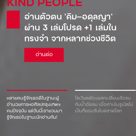
KIND PEOPLE
อ่านตัวตน ‘คิม—อดุลญา’
ผ่าน 3 เล่มโปรด +1 เล่มใน
ทรงจำ จากหลากช่วงชีวิต
อ่านต่อ
หลายคนรู้จักเธอดีในฐานะผู้
โซเวียตต้องแลกเปลี่ยนเรือรบ
อำนวยการหอศิลปกรุงเทพฯ
กับน้ำอัดลม เมื่อค่าเงินรูเบิลไม่
คนปัจจุบัน แต่วันนี้เราชวนมา
เป็นที่ยอมรับในตลาดโลก
รู้จักเธอในฐานะนักอ่านกัน!