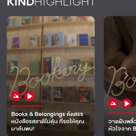
KIND
HIGHLIGHT
Books & Belongings คัดสรร
หนังสือรสชาติไม่คุ้น ที่รอให้คุณ
วาดฝันพลิ้
มาค้นพบ!
หัวใจจาก B
KIND
KIND
KIND
MAN
KIND
NOMICS
WORLD
CULT