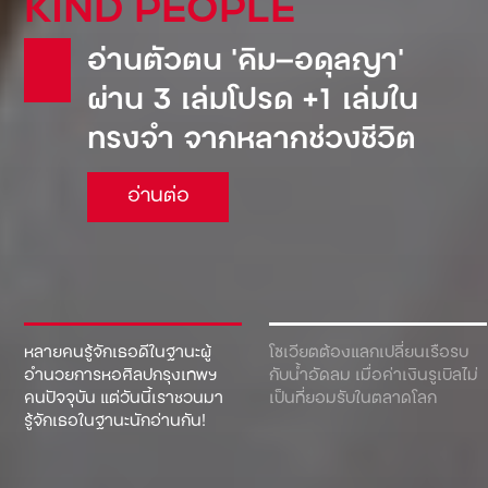
KIND PEOPLE
อ่านตัวตน ‘คิม—อดุลญา’
ผ่าน 3 เล่มโปรด +1 เล่มใน
ทรงจำ จากหลากช่วงชีวิต
อ่านต่อ
หลายคนรู้จักเธอดีในฐานะผู้
โซเวียตต้องแลกเปลี่ยนเรือรบ
อำนวยการหอศิลปกรุงเทพฯ
กับน้ำอัดลม เมื่อค่าเงินรูเบิลไม่
คนปัจจุบัน แต่วันนี้เราชวนมา
เป็นที่ยอมรับในตลาดโลก
รู้จักเธอในฐานะนักอ่านกัน!