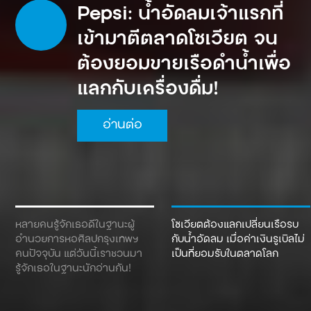
Pepsi: น้ำอัดลมเจ้าแรกที่
เข้ามาตีตลาดโซเวียต จน
ต้องยอมขายเรือดำน้ำเพื่อ
แลกกับเครื่องดื่ม!
อ่านต่อ
หลายคนรู้จักเธอดีในฐานะผู้
โซเวียตต้องแลกเปลี่ยนเรือรบ
อำนวยการหอศิลปกรุงเทพฯ
กับน้ำอัดลม เมื่อค่าเงินรูเบิลไม่
คนปัจจุบัน แต่วันนี้เราชวนมา
เป็นที่ยอมรับในตลาดโลก
รู้จักเธอในฐานะนักอ่านกัน!