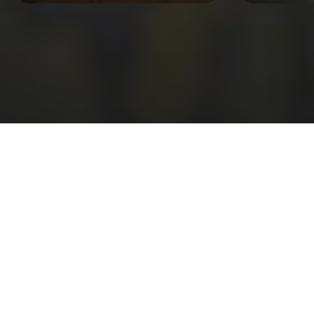
อ่านตัวตน ‘คิม—อดุลญา’ ผ่าน 3 เล่มโปรด +1 เล่ม
ในทรงจำ จากหลากช่วงชีวิต
Vladimir Nabokov เขียน Lolita ออกตามหาผีเสื้อ