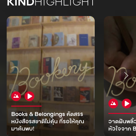
KIND
HIGHLIGHT
Books & Belongings คัดสรร
หนังสือรสชาติไม่คุ้น ที่รอให้คุณ
วาดฝันพลิ้
มาค้นพบ!
หัวใจจาก B
KIND
KIND
KIND
MAN
KIND
NOMICS
WORLD
CULT