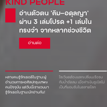
KIND PEOPLE
อ่านตัวตน ‘คิม—อดุลญา’
ผ่าน 3 เล่มโปรด +1 เล่มใน
ทรงจำ จากหลากช่วงชีวิต
อ่านต่อ
หลายคนรู้จักเธอดีในฐานะผู้
โซเวียตต้องแลกเปลี่ยนเรือรบ
อำนวยการหอศิลปกรุงเทพฯ
กับน้ำอัดลม เมื่อค่าเงินรูเบิลไม่
คนปัจจุบัน แต่วันนี้เราชวนมา
เป็นที่ยอมรับในตลาดโลก
รู้จักเธอในฐานะนักอ่านกัน!