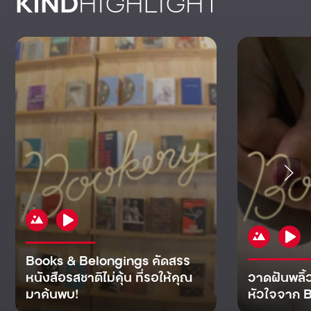
KIND
HIGHLIGHT
Books & Belongings คัดสรร
หนังสือรสชาติไม่คุ้น ที่รอให้คุณ
วาดฝันพลิ้
มาค้นพบ!
หัวใจจาก B
KIND
KIND
KIND
MAN
KIND
NOMICS
WORLD
CULT