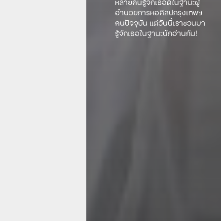
หลายคนรู้จักเธอดีในฐานะผู้
อำนวยการหอศิลปกรุงเทพฯ
คนปัจจุบัน แต่วันนี้เราชวนมา
รู้จักเธอในฐานะนักอ่านกัน!