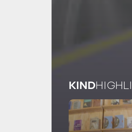
KIND
HIGHL