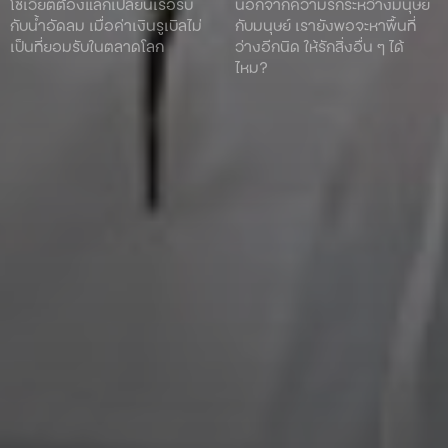
โซเวียตต้องแลกเปลี่ยนเรือรบ
นอกจากความรักระหว่างมนุษย์
กับน้ำอัดลม เมื่อค่าเงินรูเบิลไม่
กับมนุษย์ เรายังพอจะหาพื้นที่
เป็นที่ยอมรับในตลาดโลก
ว่างอีกนิด ให้รักสิ่งอื่น ๆ ได้
ไหม?