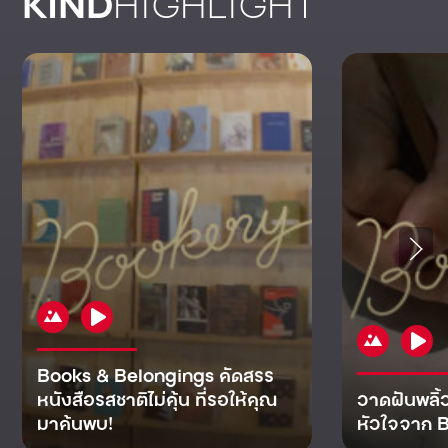
KIND
HIGHLIGHT
Books & Belongings คัดสรร
หนังสือรสชาติไม่คุ้น ที่รอให้คุณ
วาดฝันพลิ้
มาค้นพบ!
หัวใจจาก B
KIND
KIND
KIND
MAN
KIND
NOMICS
WORLD
CULT