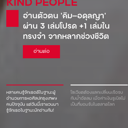
KIND PEOPLE
อ่านตัวตน ‘คิม—อดุลญา’
ผ่าน 3 เล่มโปรด +1 เล่มใน
ทรงจำ จากหลากช่วงชีวิต
อ่านต่อ
หลายคนรู้จักเธอดีในฐานะผู้
โซเวียตต้องแลกเปลี่ยนเรือรบ
อำนวยการหอศิลปกรุงเทพฯ
กับน้ำอัดลม เมื่อค่าเงินรูเบิลไม่
คนปัจจุบัน แต่วันนี้เราชวนมา
เป็นที่ยอมรับในตลาดโลก
รู้จักเธอในฐานะนักอ่านกัน!