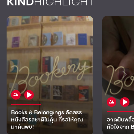
KIND
HIGHLIGHT
Books & Belongings คัดสรร
หนังสือรสชาติไม่คุ้น ที่รอให้คุณ
วาดฝันพลิ้
มาค้นพบ!
หัวใจจาก B
KIND
KIND
KIND
MAN
KIND
NOMICS
WORLD
CULT