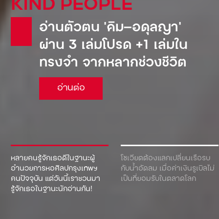
KIND PEOPLE
อ่านตัวตน ‘คิม—อดุลญา’
ผ่าน 3 เล่มโปรด +1 เล่มใน
ทรงจำ จากหลากช่วงชีวิต
อ่านต่อ
หลายคนรู้จักเธอดีในฐานะผู้
โซเวียตต้องแลกเปลี่ยนเรือรบ
อำนวยการหอศิลปกรุงเทพฯ
กับน้ำอัดลม เมื่อค่าเงินรูเบิลไม่
คนปัจจุบัน แต่วันนี้เราชวนมา
เป็นที่ยอมรับในตลาดโลก
รู้จักเธอในฐานะนักอ่านกัน!